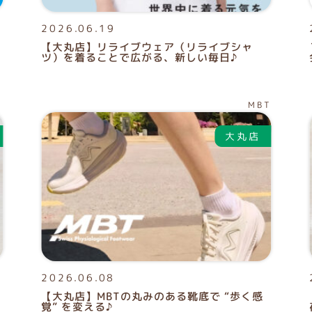
2026.06.19
【大丸店】リライブウェア（リライブシャ
ツ）を着ることで広がる、新しい毎日♪
ト
MBT
2026.06.08
【大丸店】MBTの丸みのある靴底で “歩く感
覚” を変える♪