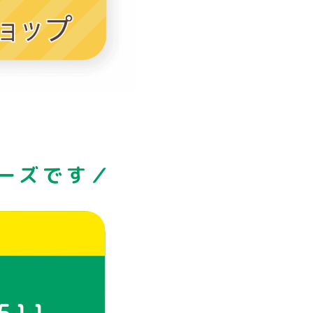
ーズです／
511