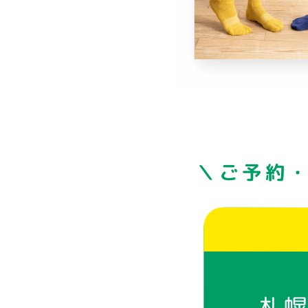
＼ご予約
札