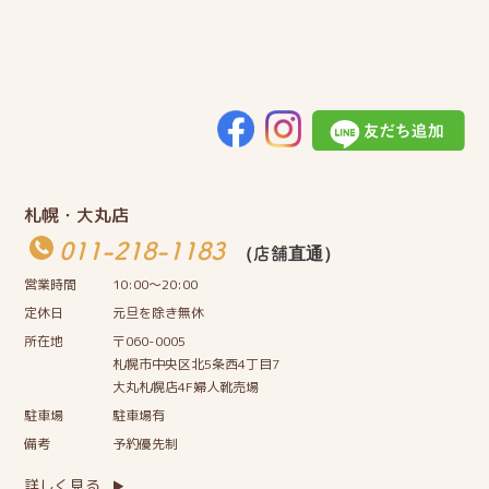
札幌・大丸店
011-218-1183
（店舗直通）
営業時間
10:00〜20:00
定休日
元旦を除き無休
所在地
〒060-0005
札幌市中央区北5条西4丁目7
大丸札幌店4F婦人靴売場
駐車場
駐車場有
備考
予約優先制
詳しく見る