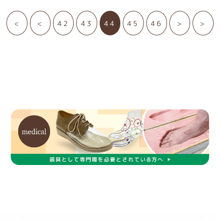
<
<
42
43
44
45
46
>
>