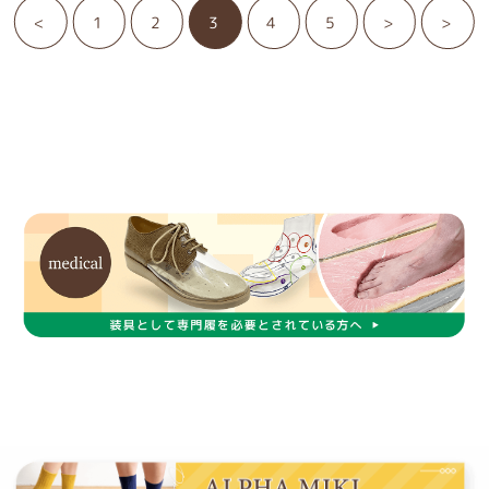
<
1
2
3
4
5
>
>