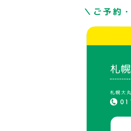
＼ご予約
札
札幌大
01