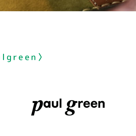
lgreen〉