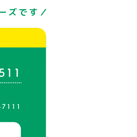
ーズです／
511
-7111