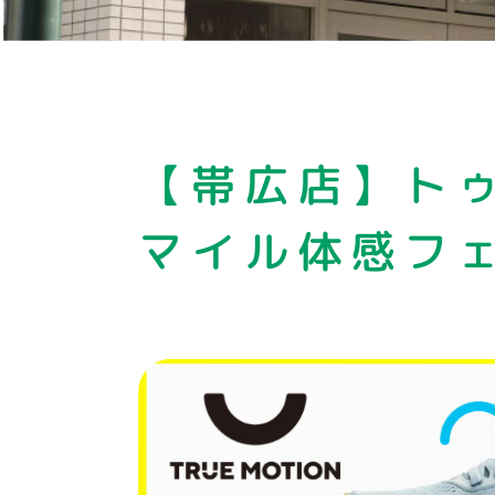
【帯広店】ト
マイル体感フ