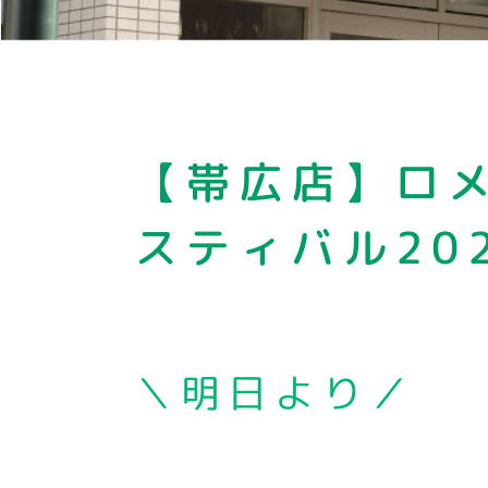
【帯広店】ロメ
スティバル20
＼明日より／