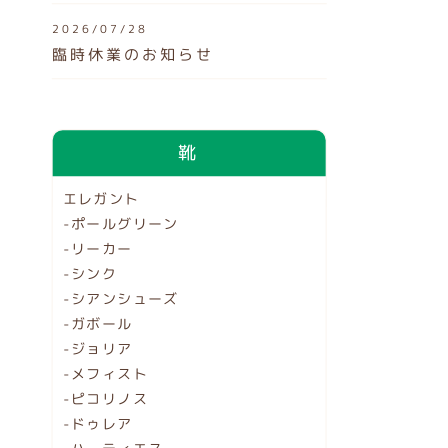
2026/07/28
臨時休業のお知らせ
靴
エレガント
-ポールグリーン
-リーカー
-シンク
-シアンシューズ
-ガボール
-ジョリア
-メフィスト
-ピコリノス
-ドゥレア