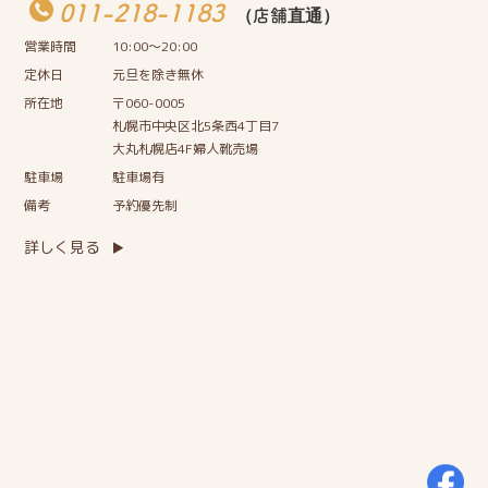
011-218-1183
（店舗直通）
営業時間
10:00〜20:00
定休日
元旦を除き無休
所在地
〒060-0005
札幌市中央区北5条西4丁目7
大丸札幌店4F婦人靴売場
駐車場
駐車場有
備考
予約優先制
詳しく見る