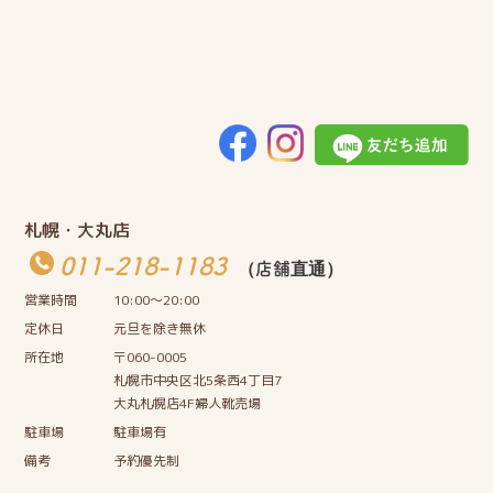
札幌・大丸店
011-218-1183
（店舗直通）
営業時間
10:00〜20:00
定休日
元旦を除き無休
所在地
〒060-0005
札幌市中央区北5条西4丁目7
大丸札幌店4F婦人靴売場
駐車場
駐車場有
備考
予約優先制