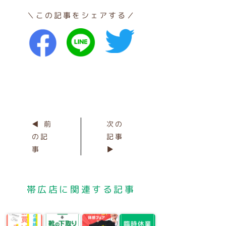
＼この記事をシェアする／
◀ 前
次の
の記
記事
事
▶
帯広店に関連する記事