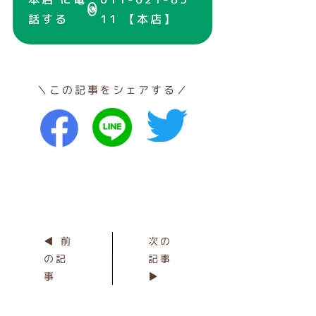
話する
11 【本店】
＼この記事をシェアする／
◀ 前
次の
の記
記事
事
▶