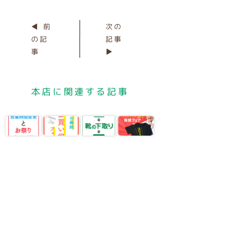
◀ 前
次の
の記
記事
事
▶
本店に関連する記事