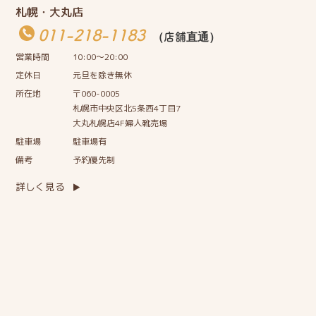
札幌・大丸店
011-218-1183
（店舗直通）
営業時間
10:00〜20:00
定休日
元旦を除き無休
所在地
〒060-0005
札幌市中央区北5条西4丁目7
大丸札幌店4F婦人靴売場
駐車場
駐車場有
備考
予約優先制
詳しく見る