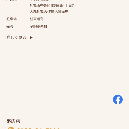
札幌市中央区北5条西4丁目7
大丸札幌店4F婦人靴売場
駐車場
駐車場有
備考
予約優先制
詳しく見る
帯広店