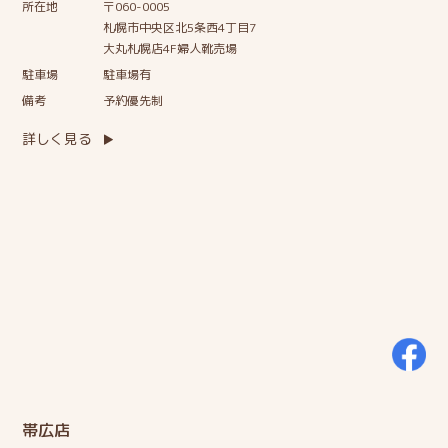
所在地
〒060-0005
札幌市中央区北5条西4丁目7
大丸札幌店4F婦人靴売場
駐車場
駐車場有
備考
予約優先制
詳しく見る
帯広店