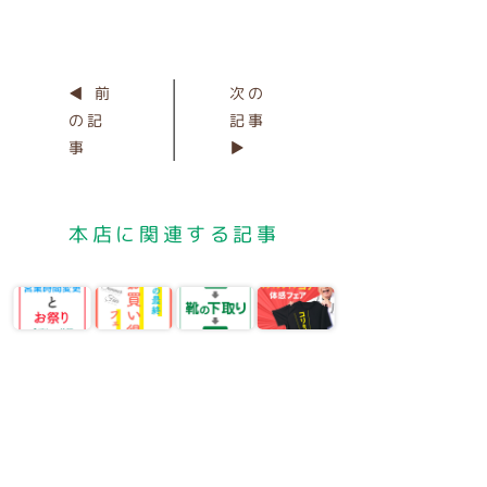
◀ 前
次の
の記
記事
事
▶
本店に関連する記事