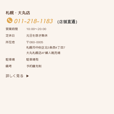
札幌・大丸店
011-218-1183
（店舗直通）
営業時間
10:00〜20:00
定休日
元旦を除き無休
所在地
〒060-0005
札幌市中央区北5条西4丁目7
大丸札幌店4F婦人靴売場
駐車場
駐車場有
備考
予約優先制
詳しく見る