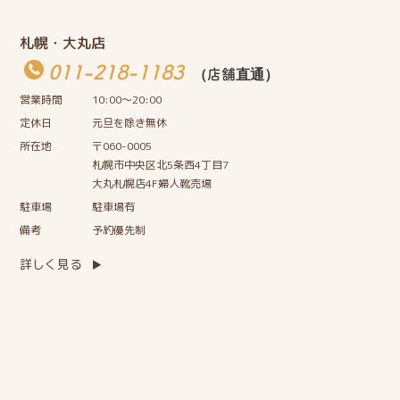
札幌・大丸店
011-218-1183
（店舗直通）
営業時間
10:00〜20:00
定休日
元旦を除き無休
所在地
〒060-0005
札幌市中央区北5条西4丁目7
大丸札幌店4F婦人靴売場
駐車場
駐車場有
備考
予約優先制
詳しく見る