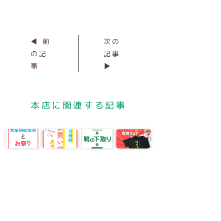
◀ 前
次の
の記
記事
事
▶
本店に関連する記事