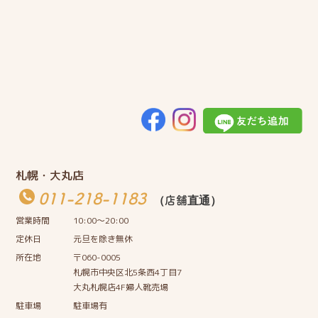
札幌・大丸店
011-218-1183
（店舗直通）
営業時間
10:00〜20:00
定休日
元旦を除き無休
所在地
〒060-0005
札幌市中央区北5条西4丁目7
大丸札幌店4F婦人靴売場
駐車場
駐車場有