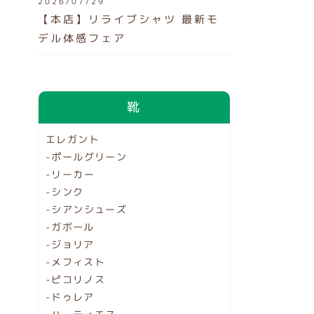
2026/07/29
【本店】リライブシャツ 最新モ
デル体感フェア
靴
エレガント
-ポールグリーン
-リーカー
-シンク
-シアンシューズ
-ガボール
-ジョリア
-メフィスト
-ピコリノス
-ドゥレア