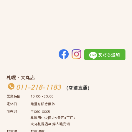
札幌・大丸店
011-218-1183
（店舗直通）
営業時間
10:00〜20:00
定休日
元旦を除き無休
所在地
〒060-0005
札幌市中央区北5条西4丁目7
大丸札幌店4F婦人靴売場
駐車場
駐車場有