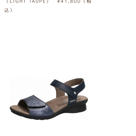
（LIGHT TAUPE） ¥41,800（税
込）