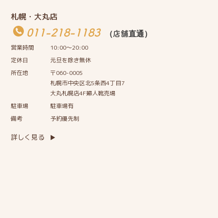
札幌・大丸店
011-218-1183
（店舗直通）
営業時間
10:00〜20:00
定休日
元旦を除き無休
所在地
〒060-0005
札幌市中央区北5条西4丁目7
大丸札幌店4F婦人靴売場
駐車場
駐車場有
備考
予約優先制
詳しく見る