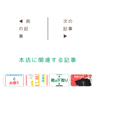
◀ 前
次の
の記
記事
事
▶
本店に関連する記事