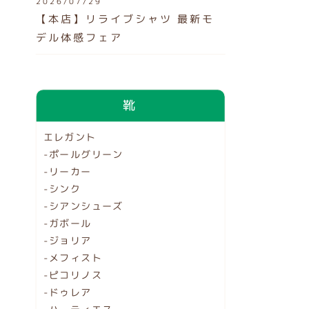
2026/07/29
【本店】リライブシャツ 最新モ
デル体感フェア
靴
エレガント
-ポールグリーン
-リーカー
-シンク
-シアンシューズ
-ガボール
-ジョリア
-メフィスト
-ピコリノス
-ドゥレア