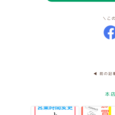
＼こ
◀ 前の記
本