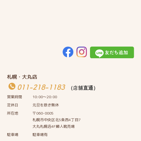
札幌・大丸店
011-218-1183
（店舗直通）
営業時間
10:00〜20:00
定休日
元旦を除き無休
所在地
〒060-0005
札幌市中央区北5条西4丁目7
大丸札幌店4F婦人靴売場
駐車場
駐車場有