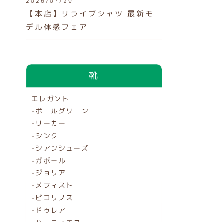
2026/07/29
【本店】リライブシャツ 最新モ
デル体感フェア
靴
エレガント
-ポールグリーン
-リーカー
-シンク
-シアンシューズ
-ガボール
-ジョリア
-メフィスト
-ピコリノス
-ドゥレア