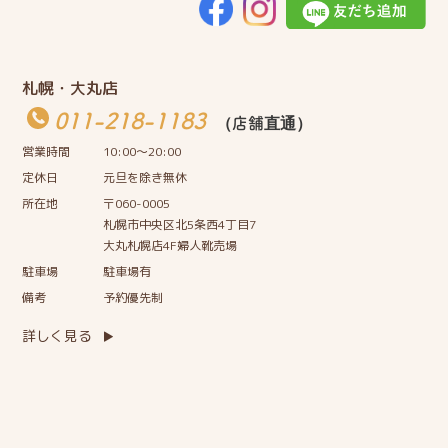
札幌・大丸店
011-218-1183
（店舗直通）
営業時間
10:00〜20:00
定休日
元旦を除き無休
所在地
〒060-0005
札幌市中央区北5条西4丁目7
大丸札幌店4F婦人靴売場
駐車場
駐車場有
備考
予約優先制
詳しく見る