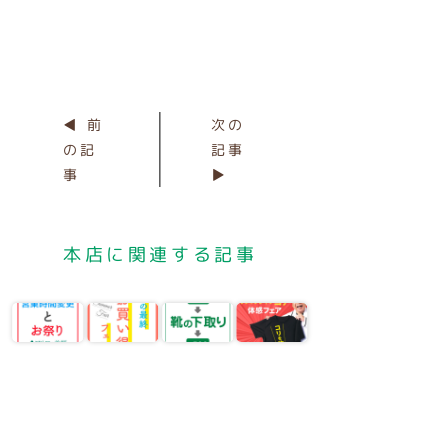
◀ 前
次の
の記
記事
事
▶
本店に関連する記事