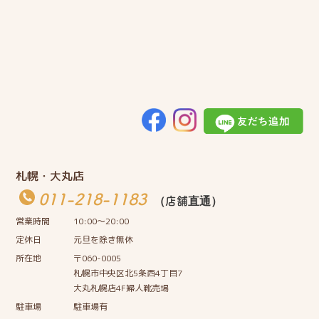
札幌・大丸店
011-218-1183
（店舗直通）
営業時間
10:00〜20:00
定休日
元旦を除き無休
所在地
〒060-0005
札幌市中央区北5条西4丁目7
大丸札幌店4F婦人靴売場
駐車場
駐車場有