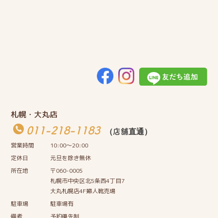
札幌・大丸店
011-218-1183
（店舗直通）
営業時間
10:00〜20:00
定休日
元旦を除き無休
所在地
〒060-0005
札幌市中央区北5条西4丁目7
大丸札幌店4F婦人靴売場
駐車場
駐車場有
備考
予約優先制