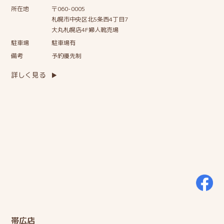
所在地
〒060-0005
札幌市中央区北5条西4丁目7
大丸札幌店4F婦人靴売場
駐車場
駐車場有
備考
予約優先制
詳しく見る
帯広店