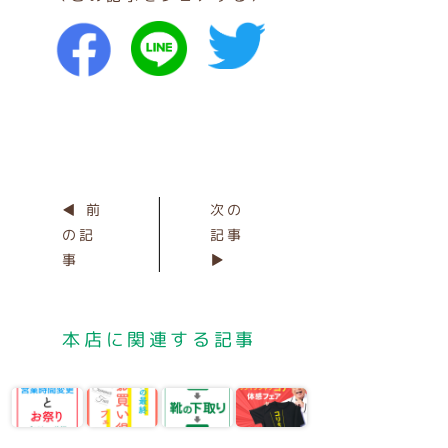
◀ 前
次の
の記
記事
事
▶
本店に関連する記事