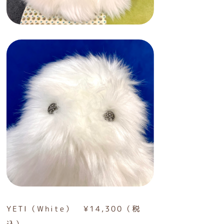
YETI（White） ¥14,300（税
込）