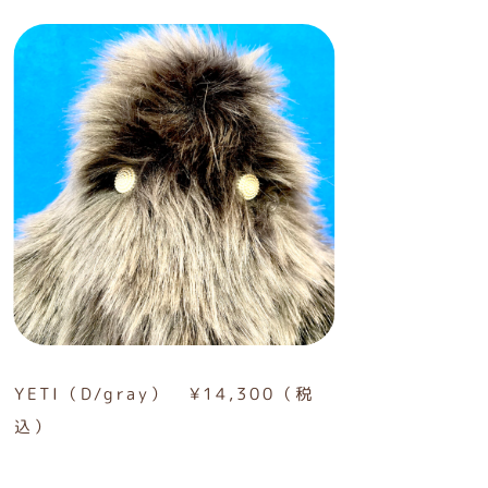
YETI（D/gray） ¥14,300（税
込）