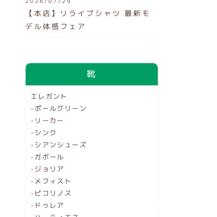
2026/07/29
【本店】リライブシャツ 最新モ
デル体感フェア
靴
エレガント
-ポールグリーン
-リーカー
-シンク
-シアンシューズ
-ガボール
-ジョリア
-メフィスト
-ピコリノス
-ドゥレア