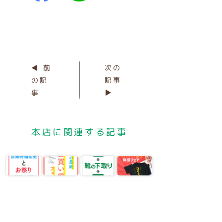
◀ 前
次の
の記
記事
事
▶
本店に関連する記事