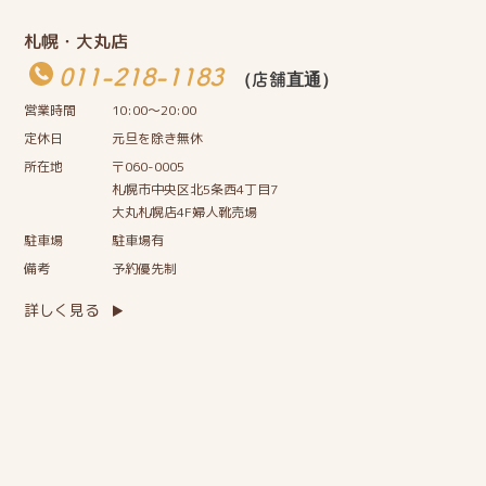
札幌・大丸店
011-218-1183
（店舗直通）
営業時間
10:00〜20:00
定休日
元旦を除き無休
所在地
〒060-0005
札幌市中央区北5条西4丁目7
大丸札幌店4F婦人靴売場
駐車場
駐車場有
備考
予約優先制
詳しく見る