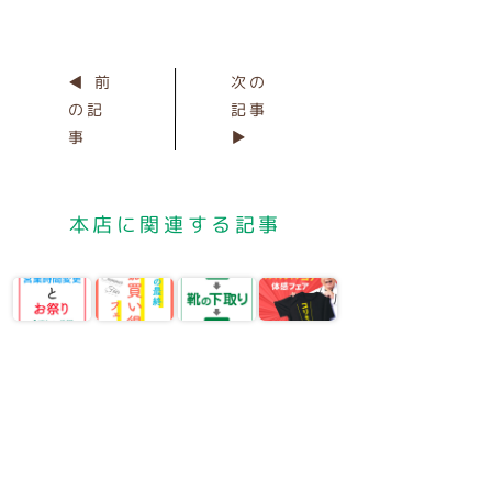
◀ 前
次の
の記
記事
事
▶
本店に関連する記事